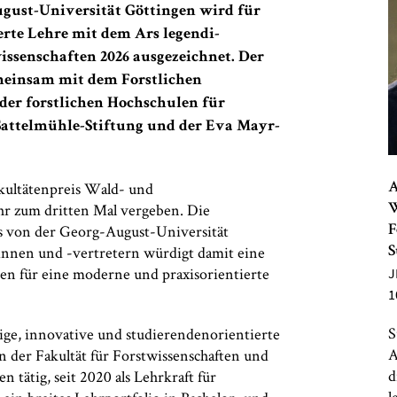
gust-Universität Göttingen wird für
erte Lehre mit dem Ars legendi-
ssenschaften 2026 ausgezeichnet. Der
meinsam mit dem Forstlichen
der forstlichen Hochschulen für
attelmühle-Stiftung und der Eva Mayr-
akultätenpreis Wald- und
A
hr zum dritten Mal vergeben. Die
W
s von der Georg-August-Universität
F
rinnen und -vertretern würdigt damit eine
S
hren für eine moderne und praxisorientierte
J
1
S
rige, innovative und studierendenorientierte
A
an der Fakultät für Forstwissenschaften und
d
 tätig, seit 2020 als Lehrkraft für
l