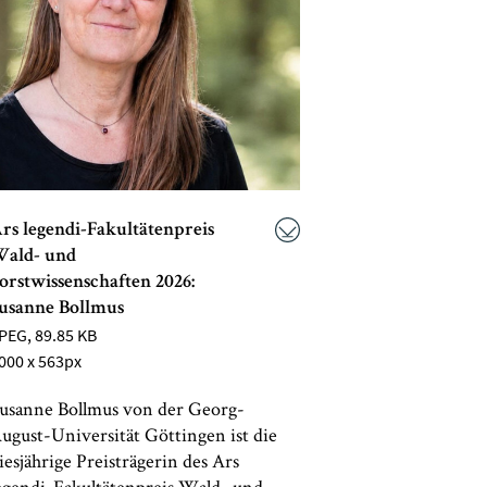
rs legendi-Fakultätenpreis
ald- und
orstwissenschaften 2026:
usanne Bollmus
PEG
, 89.85 KB
000 x 563px
usanne Bollmus von der Georg-
ugust-Universität Göttingen ist die
iesjährige Preisträgerin des Ars
egendi-Fakultätenpreis Wald- und