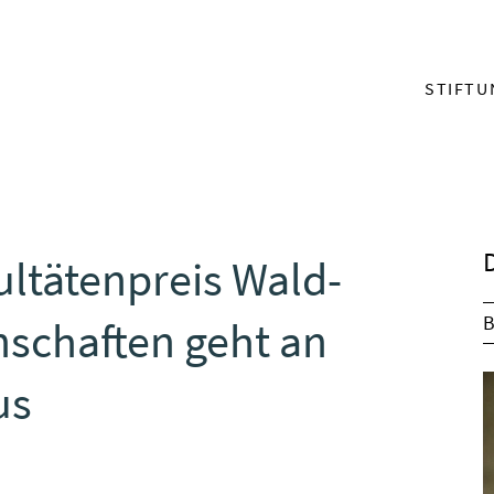
menu_mai
STIFTU
ultätenpreis Wald-
B
nschaften geht an
us