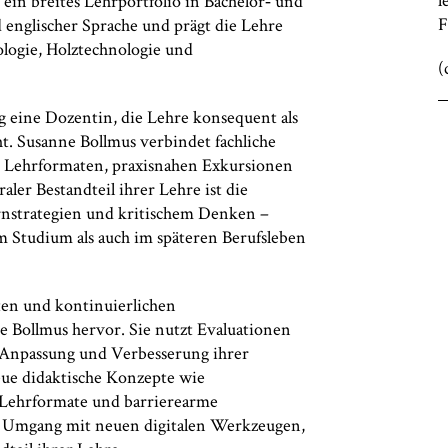
ein breites Lehrportfolio in Bachelor‑ und
F
englischer Sprache und prägt die Lehre
logie, Holztechnologie und
(
 eine Dozentin, die Lehre konsequent als
t. Susanne Bollmus verbindet fachliche
en Lehrformaten, praxisnahen Exkursionen
aler Bestandteil ihrer Lehre ist die
rnstrategien und kritischem Denken –
m Studium als auch im späteren Berufsleben
rten und kontinuierlichen
 Bollmus hervor. Sie nutzt Evaluationen
Anpassung und Verbesserung ihrer
eue didaktische Konzepte wie
 Lehrformate und barrierearme
te Umgang mit neuen digitalen Werkzeugen,