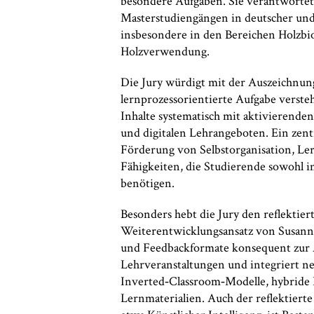
besondere Aufgaben. Sie verantwortet 
Masterstudiengängen in deutscher und 
insbesondere in den Bereichen Holzbio
Holzverwendung.
Die Jury würdigt mit der Auszeichnung
lernprozessorientierte Aufgabe versteh
Inhalte systematisch mit aktivierend
und digitalen Lehrangeboten. Ein zentr
Förderung von Selbstorganisation, Le
Fähigkeiten, die Studierende sowohl i
benötigen.
Besonders hebt die Jury den reflektie
Weiterentwicklungsansatz von Susanne
und Feedbackformate konsequent zur 
Lehrveranstaltungen und integriert n
Inverted‑Classroom‑Modelle, hybride
Lernmaterialien. Auch der reflektier