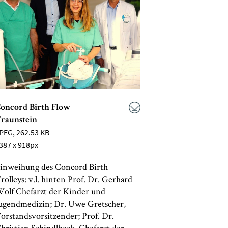
oncord Birth Flow
raunstein
PEG
, 262.53 KB
387 x 918px
inweihung des Concord Birth
rolleys: v.l. hinten Prof. Dr. Gerhard
olf Chefarzt der Kinder und
ugendmedizin; Dr. Uwe Gretscher,
orstandsvorsitzender; Prof. Dr.
hristian Schindlbeck, Chefarzt der