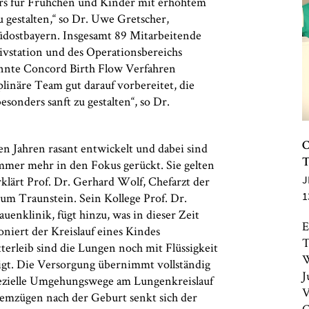
rs für Frühchen und Kinder mit erhöhtem
u gestalten,“ so Dr. Uwe Gretscher,
üdostbayern. Insgesamt 89 Mitarbeitende
sivstation und des Operationsbereichs
annte Concord Birth Flow Verfahren
iplinäre Team gut darauf vorbereitet, die
onders sanft zu gestalten“, so Dr.
ten Jahren rasant entwickelt und dabei sind
C
mmer mehr in den Fokus gerückt. Sie gelten
T
J
rklärt Prof. Dr. Gerhard Wolf, Chefarzt der
1
m Traunstein. Sein Kollege Prof. Dr.
uenklinik, fügt hinzu, was in dieser Zeit
E
oniert der Kreislauf eines Kindes
T
terleib sind die Lungen noch mit Flüssigkeit
W
ligt. Die Versorgung übernimmt vollständig
J
spezielle Umgehungswege am Lungenkreislauf
V
temzügen nach der Geburt senkt sich der
C