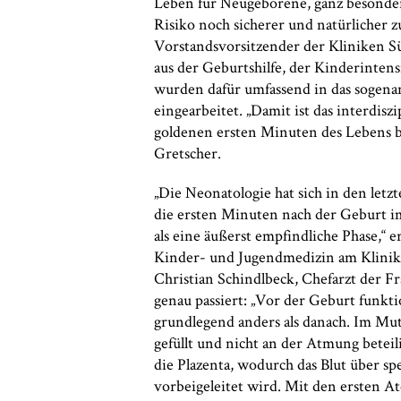
Leben für Neugeborene, ganz besonde
Risiko noch sicherer und natürlicher z
Vorstandsvorsitzender der Kliniken S
aus der Geburtshilfe, der Kinderinten
wurden dafür umfassend in das sogen
eingearbeitet. „Damit ist das interdisz
goldenen ersten Minuten des Lebens bes
Gretscher.
„Die Neonatologie hat sich in den letz
die ersten Minuten nach der Geburt i
als eine äußerst empfindliche Phase,“ e
Kinder- und Jugendmedizin am Kliniku
Christian Schindlbeck, Chefarzt der Fra
genau passiert: „Vor der Geburt funkti
grundlegend anders als danach. Im Mut
gefüllt und nicht an der Atmung betei
die Plazenta, wodurch das Blut über 
vorbeigeleitet wird. Mit den ersten A