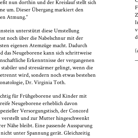
eßt nun dorthin und der Kreislauf stellt sich
F
ahme um. Dieser Übergang markiert den
Z
nen Atmung.“
I
v
stein unterstützt diese Umstellung
d
chst noch über die Nabelschnur mit der
rsten eigenen Atemzüge macht. Dadurch
(
d das Neugeborene kann sich schrittweise
enschaftliche Erkenntnisse der vergangenen
 stabiler und stressärmer gelingt, wenn die
getrennt wird, sondern noch etwas bestehen
eonatologie, Dr. Virginia Toth.
ichtig für Frühgeborene und Kinder mit
reife Neugeborene erheblich davon
 spezieller Versorgungstisch, der Concord
e verstellt und zur Mutter hingeschwenkt
rer Nähe bleibt. Eine passende Aussparung
 nicht unter Spannung gerät. Gleichzeitig