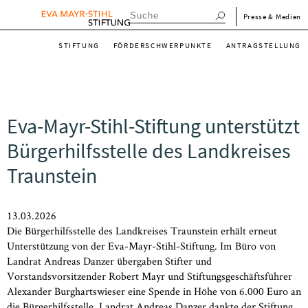
Direkt
menu_meta_de
Presse & Medien
zum
menu_main_de
Inhalt
STIFTUNG
FÖRDERSCHWERPUNKTE
ANTRAGSTELLUNG
Eva-Mayr-Stihl-Stiftung unterstützt
Bürgerhilfsstelle des Landkreises
Traunstein
13.03.2026
Die Bürgerhilfsstelle des Landkreises Traunstein erhält erneut
Unterstützung von der Eva-Mayr-Stihl-Stiftung. Im Büro von
Landrat Andreas Danzer übergaben Stifter und
Vorstandsvorsitzender Robert Mayr und Stiftungsgeschäftsführer
Alexander Burghartswieser eine Spende in Höhe von 6.000 Euro an
die Bürgerhilfsstelle. Landrat Andreas Danzer dankte der Stiftung