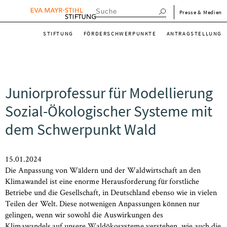
Direkt
menu_meta_de
Presse & Medien
zum
menu_main_de
Inhalt
STIFTUNG
FÖRDERSCHWERPUNKTE
ANTRAGSTELLUNG
Juniorprofessur für Modellierung
Sozial-Ökologischer Systeme mit
dem Schwerpunkt Wald
15.01.2024
Die Anpassung von Wäldern und der Waldwirtschaft an den
Klimawandel ist eine enorme Herausforderung für forstliche
Betriebe und die Gesellschaft, in Deutschland ebenso wie in vielen
Teilen der Welt. Diese notwenigen Anpassungen können nur
gelingen, wenn wir sowohl die Auswirkungen des
Klimawandels auf unsere Waldökosysteme verstehen, wie auch die