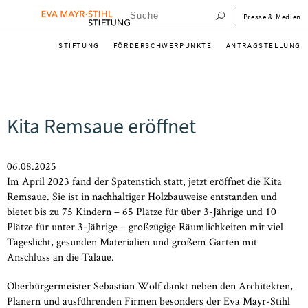
Direkt
menu_meta_de
Presse & Medien
zum
menu_main_de
Inhalt
STIFTUNG
FÖRDERSCHWERPUNKTE
ANTRAGSTELLUNG
Kita Remsaue eröffnet
06.08.2025
Im April 2023 fand der Spatenstich statt, jetzt eröffnet die Kita
Remsaue. Sie ist in nachhaltiger Holzbauweise entstanden und
bietet bis zu 75 Kindern – 65 Plätze für über 3-Jährige und 10
Plätze für unter 3-Jährige – großzügige Räumlichkeiten mit viel
Tageslicht, gesunden Materialien und großem Garten mit
Anschluss an die Talaue.
Oberbürgermeister Sebastian Wolf dankt neben den Architekten,
Planern und ausführenden Firmen besonders der Eva Mayr-Stihl