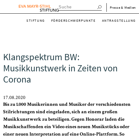
Direkt
menu_meta_de
Presse & Medien
zum
menu_main_de
Inhalt
STIFTUNG
FÖRDERSCHWERPUNKTE
ANTRAGSTELLUNG
Klangspektrum BW:
Musikkunstwerk in Zeiten von
Corona
17.08.2020
Bis zu 1.000 Musikerinnen und Musiker der verschiedensten
Stilrichtungen sind eingeladen, sich an einem großen
Musikkunstwerk zu beteiligen. Gegen Honorar laden die
Musikschaffenden ein Video eines neuen Musikstücks oder
einer neuen Interpretation auf eine Online-Plattform. So