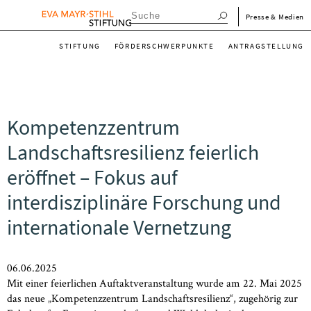
Direkt
menu_meta_de
Presse & Medien
zum
menu_main_de
Inhalt
STIFTUNG
FÖRDERSCHWERPUNKTE
ANTRAGSTELLUNG
Kompetenzzentrum
Landschaftsresilienz feierlich
eröffnet – Fokus auf
interdisziplinäre Forschung und
internationale Vernetzung
06.06.2025
Mit einer feierlichen Auftaktveranstaltung wurde am 22. Mai 2025
das neue „Kompetenzzentrum Landschaftsresilienz“, zugehörig zur