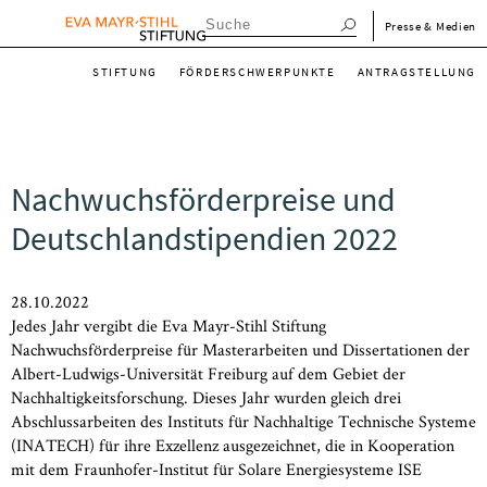
Direkt
menu_meta_de
Presse & Medien
zum
menu_main_de
Inhalt
STIFTUNG
FÖRDERSCHWERPUNKTE
ANTRAGSTELLUNG
Nachwuchsförderpreise und
Deutschlandstipendien 2022
28.10.2022
Jedes Jahr vergibt die Eva Mayr-Stihl Stiftung
Nachwuchsförderpreise für Masterarbeiten und Dissertationen der
Albert-Ludwigs-Universität Freiburg auf dem Gebiet der
Nachhaltigkeitsforschung. Dieses Jahr wurden gleich drei
Abschlussarbeiten des Instituts für Nachhaltige Technische Systeme
(INATECH) für ihre Exzellenz ausgezeichnet, die in Kooperation
mit dem Fraunhofer-Institut für Solare Energiesysteme ISE