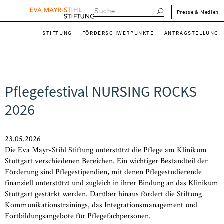
Direkt
menu_meta_de
Presse & Medien
zum
menu_main_de
Inhalt
STIFTUNG
FÖRDERSCHWERPUNKTE
ANTRAGSTELLUNG
Pflegefestival NURSING ROCKS
2026
23.05.2026
Die Eva Mayr-Stihl Stiftung unterstützt die Pflege am Klinikum
Stuttgart verschiedenen Bereichen. Ein wichtiger Bestandteil der
Förderung sind Pflegestipendien, mit denen Pflegestudierende
finanziell unterstützt und zugleich in ihrer Bindung an das Klinikum
Stuttgart gestärkt werden. Darüber hinaus fördert die Stiftung
Kommunikationstrainings, das Integrationsmanagement und
Fortbildungsangebote für Pflegefachpersonen.