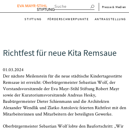
Direkt
menu_meta_de
Presse & Medien
zum
menu_main_de
Inhalt
STIFTUNG
FÖRDERSCHWERPUNKTE
ANTRAGSTELLUNG
Richtfest für neue Kita Remsaue
01.03.2024
Der nächste Meilenstein für die neue städtische Kindertagesstätte
Remsaue ist erreicht: Oberbürgermeister Sebastian Wolf, der
Vorstandsvorsitzende der Eva Mayr-Stihl Stiftung Robert Mayr
sowie der Kuratoriumsvorsitzende Andreas Hesky,
Baubürgermeister Dieter Schienmann und die Architekten
Alexander Wendlik und Zlatko Antolovic feierten Richtfest mit den
Mitarbeiterinnen und Mitarbeitern der beteiligten Gewerke.
Oberbürgermeister Sebastian Wolf lobte den Baufortschritt: „Wir