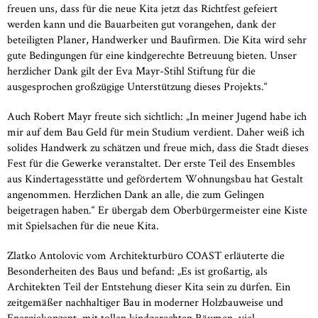
freuen uns, dass für die neue Kita jetzt das Richtfest gefeiert
werden kann und die Bauarbeiten gut vorangehen, dank der
beteiligten Planer, Handwerker und Baufirmen. Die Kita wird sehr
gute Bedingungen für eine kindgerechte Betreuung bieten. Unser
herzlicher Dank gilt der Eva Mayr-Stihl Stiftung für die
ausgesprochen großzügige Unterstützung dieses Projekts.“
Auch Robert Mayr freute sich sichtlich: „In meiner Jugend habe ich
mir auf dem Bau Geld für mein Studium verdient. Daher weiß ich
solides Handwerk zu schätzen und freue mich, dass die Stadt dieses
Fest für die Gewerke veranstaltet. Der erste Teil des Ensembles
aus Kindertagesstätte und gefördertem Wohnungsbau hat Gestalt
angenommen. Herzlichen Dank an alle, die zum Gelingen
beigetragen haben.“ Er übergab dem Oberbürgermeister eine Kiste
mit Spielsachen für die neue Kita.
Zlatko Antolovic vom Architekturbüro COAST erläuterte die
Besonderheiten des Baus und befand: „Es ist großartig, als
Architekten Teil der Entstehung dieser Kita sein zu dürfen. Ein
zeitgemäßer nachhaltiger Bau in moderner Holzbauweise und
Energiekonzept, mit tollen kindgerechten Räumen, viel