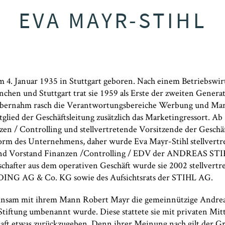
EVA MAYR-STIHL
 4. Januar 1935 in Stuttgart geboren. Nach einem Betriebswir
hen und Stuttgart trat sie 1959 als Erste der zweiten Generati
übernahm rasch die Verantwortungsbereiche Werbung und Mar
tglied der Geschäftsleitung zusätzlich das Marketingressort. Ab
zen / Controlling und stellvertretende Vorsitzende der Geschä
form des Unternehmens, daher wurde Eva Mayr-Stihl stellvert
und Vorstand Finanzen /Controlling / EDV der ANDREAS ST
chafter aus dem operativen Geschäft wurde sie 2002 stellvertr
DING AG & Co. KG sowie des Aufsichtsrats der STIHL AG.
insam mit ihrem Mann Robert Mayr die gemeinnützige Andreas-
tiftung umbenannt wurde. Diese stattete sie mit privaten Mitte
schaft etwas zurückzugeben. Denn ihrer Meinung nach gilt der 