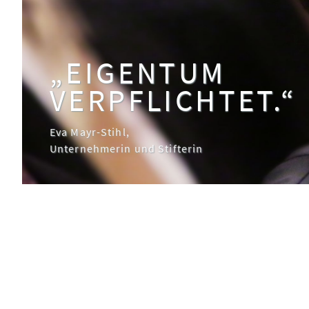
„EIGENTUM
VERPFLICHTET.“
Eva Mayr-Stihl,
Unternehmerin und Stifterin