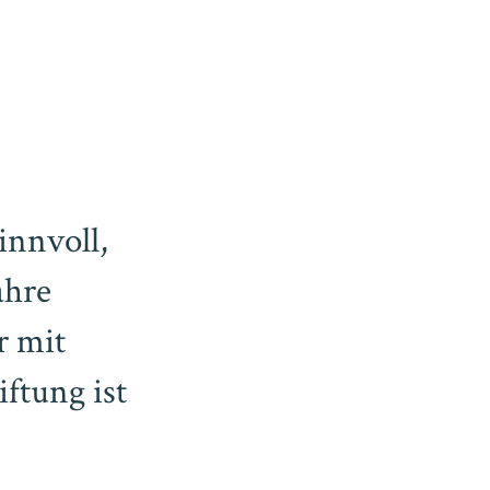
innvoll,
ahre
r mit
ftung ist