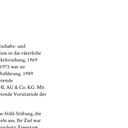
tschafts- und
on in das väterliche
ktforschung, 1969
 1975 war sie
ftsführung. 1989
retende
IHL AG & Co. KG. Mit
etende Vorsitzende des
Stihl-Stiftung, die
ln aus. Ihr Ziel war
Grundsatz: Eigentum