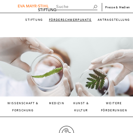
Direkt
menu_meta_de
Presse & Medien
zum
menu_main_de
Inhalt
STIFTUNG
FÖRDERSCHWERPUNKTE
ANTRAGSTELLUNG
menu_main_de
WISSENSCHAFT &
MEDIZIN
KUNST &
WEITERE
FORSCHUNG
KULTUR
FÖRDERUNGEN